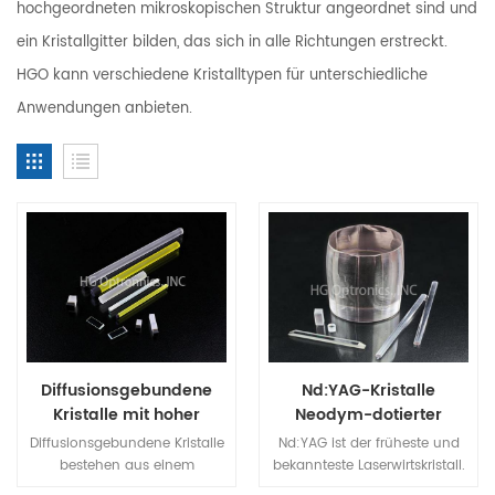
hochgeordneten mikroskopischen Struktur angeordnet sind und
ein Kristallgitter bilden, das sich in alle Richtungen erstreckt.
HGO kann verschiedene Kristalltypen für unterschiedliche
Anwendungen anbieten.
Diffusionsgebundene
Nd:YAG-Kristalle
Kristalle mit hoher
Neodym-dotierter
Schadensschwelle
Yttrium-Aluminium-
Diffusionsgebundene Kristalle
Nd:YAG ist der früheste und
Granat
bestehen aus einem
bekannteste Laserwirtskristall.
Laserkristall und einem oder
Da es große Vorteile in vielen