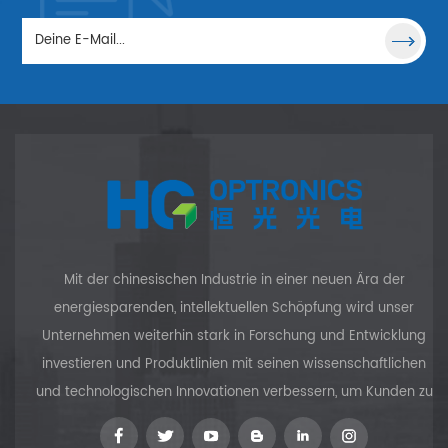
Fotomasken können repariert
werden, ohne benachbarte
Muster zu stören. Und mit
Femtosekunden-Pulslasern ist
es jetzt möglich, für die
medizinische Diagnose eine
zelluläre Auflösung in vivo zu
erreichen.
Mit der chinesischen Industrie in einer neuen Ära der
energiesparenden, intellektuellen Schöpfung wird unser
Unternehmen weiterhin stark in Forschung und Entwicklung
investieren und Produktlinien mit seinen wissenschaftlichen
und technologischen Innovationen verbessern, um Kunden zu
versorgen