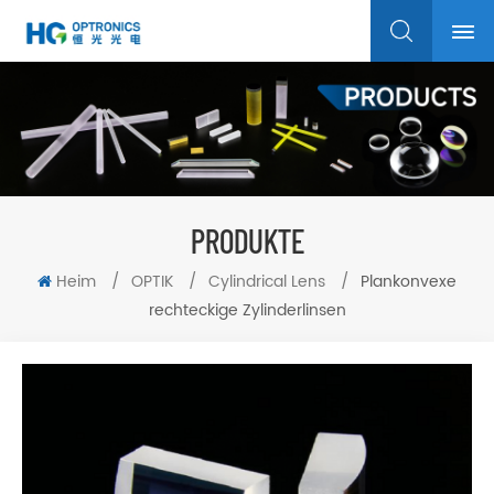
PRODUKTE
Heim
/
OPTIK
/
Cylindrical Lens
/
Plankonvexe
rechteckige Zylinderlinsen