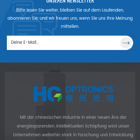
Strahlaufweitung
einem breiten
Bitte lesen Sie weiter, bleiben Sie auf dem Laufenden,
und eine breite
Anwendungsbereich
Palette von
nützlich. Diese
abonnieren Sie, und wir freuen uns, wenn Sie uns Ihre Meinung
Anwendungen.
Linsen können mit
mitteilen.
Diese Linsen
anderen Linsen
können auch als
kombiniert
Spiegelrohlinge
werden, um
verwendet
komplexe
werden, wenn ein
Abbildungssysteme
Spiegel mit
zu bilden.
konkaver
zylindrischer
Oberfläche
erforderlich ist.
Mit der chinesischen Industrie in einer neuen Ära der
energiesparenden, intellektuellen Schöpfung wird unser
Unternehmen weiterhin stark in Forschung und Entwicklung