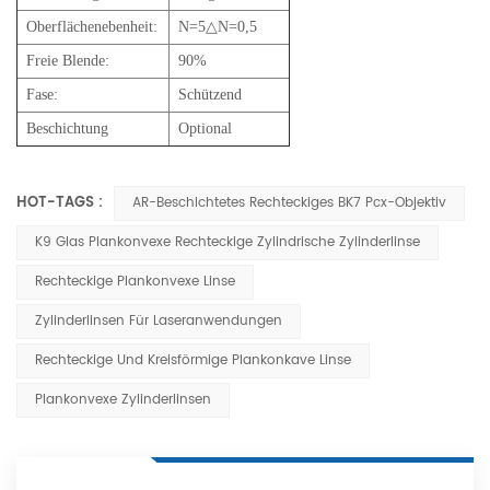
Oberflächenebenheit:
N=5△N=0,5
Freie Blende:
90%
Fase:
Schützend
Beschichtung
Optional
HOT-TAGS :
AR-Beschichtetes Rechteckiges BK7 Pcx-Objektiv
K9 Glas Plankonvexe Rechteckige Zylindrische Zylinderlinse
Rechteckige Plankonvexe Linse
Zylinderlinsen Für Laseranwendungen
Rechteckige Und Kreisförmige Plankonkave Linse
Plankonvexe Zylinderlinsen