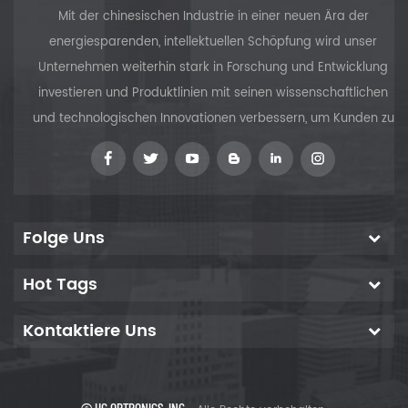
medizinischen,
Wärmemanagement
Mit der chinesischen Industrie in einer neuen Ära der
militärischen und
für Diodenlaser zu
energiesparenden, intellektuellen Schöpfung wird unser
.
wissenschaftlichen
reduzieren, eine
Unternehmen weiterhin stark in Forschung und Entwicklung
Bereichen Die gute
längere
investieren und Produktlinien mit seinen wissenschaftlichen
Wärmeleitfähigkeit
Lebensdauer im
und technologischen Innovationen verbessern, um Kunden zu
und die
oberen Zustand
physikalische
und eine drei- bis
versorgen
Festigkeit der
viermal geringere
Fluoreszenzlebensdauer
thermische
machen es für
Belastung pro
at
lampengepumpte
Pumpleistungseinheit.
Folge Uns
Hochleistungslaser
Es wird erwartet,
geeignet.
dass der Yb:YAG-
Hot Tags
Kristall den
Nd:YAG-Kristall für
Kontaktiere Uns
diodengepumpte
Hochleistungslaser
und andere
potenzielle
© HG OPTRONICS.,INC.