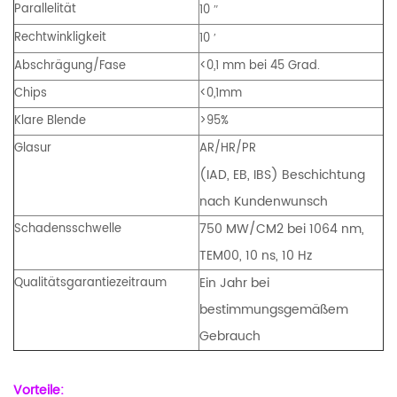
Parallelität
10
″
Rechtwinkligkeit
10
′
Abschrägung/Fase
<0,1 mm bei 45 Grad.
Chips
<0,1mm
Klare Blende
>95%
Glasur
AR/HR/PR
(IAD, EB, IBS) Beschichtung
nach Kundenwunsch
750 MW/CM2 bei 1064 nm,
Schadensschwelle
TEM00, 10 ns, 10 Hz
Ein Jahr bei
Qualitätsgarantiezeitraum
bestimmungsgemäßem
Gebrauch
Vorteile: