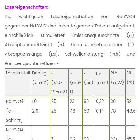
Lasereigenschaften:
Die wichtigsten Lasereigenschaften von Nd:YVO4
gegenüber Nd:YAG sind in der folgenden Tabelle aufgeführt,
einschließlich stimulierter Emissionsquerschnitte (σ),
Absorptionskoeffizient (α), Fluoreszenzlebensdauer (τ),
Absorptionslänge (La), Schwellenleistung (Pth) und
Pumpenquanteneffizienz.
Laserkristall
Doping
σ
α
τ
Pth
Effi.
L
α
(atm%)
(x10-
(cm-
(µs)
(mW)
(%)
(mm)
19cm2)
1)
Nd:YVO4
1,0
25
23
90
0,32
30
52
(a-
2,0
25
46
50
0,14
78
48.6
Schnitt)
Nd:YVO4
(c-
1.1
7
9.2
90
231
45.5