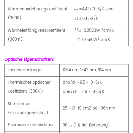
Wärmeausdehnungskoeffizient
=4,43x10-6/K αc=
αa
(300K):
/K
11,37x10-6
Wärmeleitfähigkeitskoeffizient
//C: 0,0523W /cm/K
(300 K):
:0,0510W/cm/K
⊥C
Optische Eigenschaften:
Laserwellenlänge:
1064 nm, 1342 nm, 914 nm
Thermischer optischer
dno/dT=8,5
10-6/K
×
dne/dT=2,9
Koeffizient (300K):
10-6/K
×
Stimulierter
25
10–19 cm2 bei 1064 nm
×
Emissionsquerschnitt:
Fluoreszenzlebensdauer:
90
(1 % Nd-Dotierung)
μs