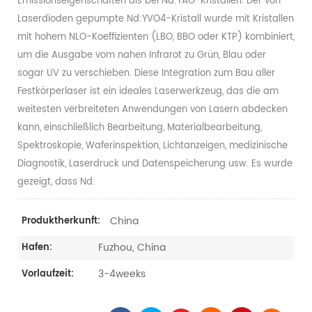
Emissionseigenschaften als bei Nd:YAG-Kristallen. Der von
Laserdioden gepumpte Nd:YVO4-Kristall wurde mit Kristallen
mit hohem NLO-Koeffizienten (LBO, BBO oder KTP) kombiniert,
um die Ausgabe vom nahen Infrarot zu Grün, Blau oder
sogar UV zu verschieben. Diese Integration zum Bau aller
Festkörperlaser ist ein ideales Laserwerkzeug, das die am
weitesten verbreiteten Anwendungen von Lasern abdecken
kann, einschließlich Bearbeitung, Materialbearbeitung,
Spektroskopie, Waferinspektion, Lichtanzeigen, medizinische
Diagnostik, Laserdruck und Datenspeicherung usw. Es wurde
gezeigt, dass Nd:
China
Produktherkunft:
Fuzhou, China
Hafen:
3-4weeks
Vorlaufzeit: