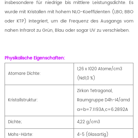
insbesondere für niedrige bis mittlere Leistungsdichte. Es
wurde mit Kristallen mit hohem NLO-Koeffizienten (LBO, BBO
oder KTP) integriert, um die Frequenz des Ausgangs vom
nahen Infrarot zu Grün, Blau oder sogar UV zu verschieben.
Physikalische Eigenschaften:
1,26 x 1020 Atome/cm3
Atomare Dichte:
(Nd1,0 %)
Zirkon Tetragonal,
Kristallstruktur:
Raumgruppe D4h-I4/amd
a=b=7.1193A,c=6.2892A
Dichte;
4,22 g/cm3
Mohs-Härte:
4-5 (Glasartig)