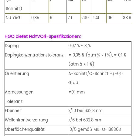
Schnitt)
Nd:YAG
0,85
6
7.1
230
1.41
115
38.6
HGO bietet NdYVO4-Spezifikationen:
Doping
0,07 % ~ 3 %
Dopingkonzentrationstoleranz
± 0,05 % (atm % < 1 %), ± 0,1 %
(atm % ≥ 1 %)
Orientierung
A-Schnitt/C-Schnitt +/-0,5
Grad.
Abmessungen
±0,1 mm
Toleranz
Ebenheit
λ/10 bei 632,8 nm
Wellenfrontverzerrung
λ/6 bei 632,8 nm
Oberflächenqualität
10/5 gemäß MIL-O-13830B