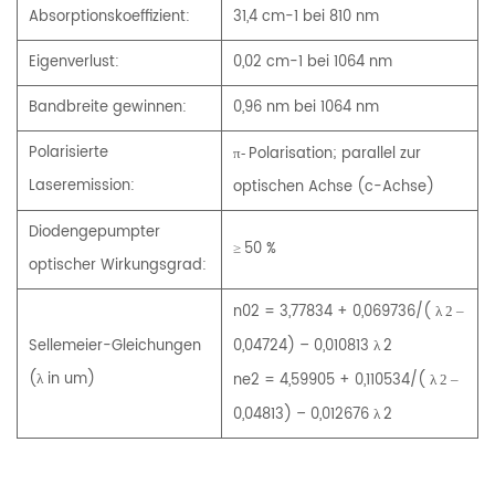
Absorptionskoeffizient:
31,4 cm-1 bei 810 nm
Eigenverlust:
0,02 cm-1 bei 1064 nm
Bandbreite gewinnen:
0,96 nm bei 1064 nm
Polarisierte
Polarisation; parallel zur
π-
Laseremission:
optischen Achse (c-Achse)
Diodengepumpter
50 %
≥
optischer Wirkungsgrad:
n02 = 3,77834 + 0,069736/(
λ 2 –
Sellemeier-Gleichungen
0,04724) – 0,010813
2
λ
(λ in um)
ne2 = 4,59905 + 0,110534/(
λ 2 –
0,04813) – 0,012676
2
λ