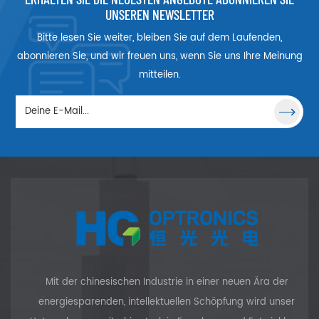
höheren Absorptions- und
UNSEREN NEWSLETTER
Emissionseigenschaften als
Bitte lesen Sie weiter, bleiben Sie auf dem Laufenden,
bei Nd:YAG-Kristallen. Der von
Laserdioden gepumpte
abonnieren Sie, und wir freuen uns, wenn Sie uns Ihre Meinung
Nd:YVO4-Kristall wurde mit
mitteilen.
Kristallen mit hohem NLO-
Koeffizienten (LBO, BBO oder
KTP) kombiniert, um die
Ausgabe vom nahen Infrarot
zu Grün, Blau oder sogar UV
zu verschieben. Diese
Integration zum Bau aller
Festkörperlaser ist ein ideales
Laserwerkzeug, das die am
weitesten verbreiteten
Anwendungen von Lasern
abdecken kann, einschließlich
Bearbeitung,
Materialbearbeitung,
Spektroskopie,
Mit der chinesischen Industrie in einer neuen Ära der
Waferinspektion,
energiesparenden, intellektuellen Schöpfung wird unser
Lichtanzeigen, medizinische