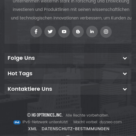
Unternehmen weiterhin stark in Forschung und Entwicklung
Diagnostik, Laserdruck und
Datenspeicherung usw. Es
investieren und Produktlinien mit seinen wissenschaftlichen
wurde gezeigt, dass Nd:
und technologischen Innovationen verbessern, um Kunden zu
versorgen
Folge Uns
Hot Tags
Kontaktiere Uns
© HG OPTRONICS.,INC.
Alle Rechte vorbehalten.
IPv6-Netzwerk unterstützt
Macht vorbei:
dyyseo.com
XML
DATENSCHUTZ-BESTIMMUNGEN