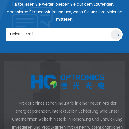
Bitte lesen Sie weiter, bleiben Sie auf dem Laufenden,
iodengepumpten
Nd:GdVO4-Kristall
vereint, ist N
stkörperlasermaterialien,
eine hohe
die
abonnieren Sie, und wir freuen uns, wenn Sie uns Ihre Meinung
nsbesondere für
Verstärkung, einen
allgegenwärt
mitteilen.
niedrige bis
niedrigen
Präsenz v
mittlere
Schwellenwert
Festkörperla
eistungsdichten.
und hohe
im nahen Infr
Dies liegt
Absorptionskoeffizienten
und ihre
auptsächlich an
bei
Frequenzverdo
seinen höheren
Pumpwellenlängen.
-verdreifac
bsorptions- und
Nd:GdVO4 hat
und Multiplik
issionseigenschaften
gegenüber
höherer Ordn
als bei Nd:YAG-
Nd:YVO4 den
Es ist weit
istallen. Der von
zusätzlichen
verbreitet 
Laserdioden
Vorteil einer
industrielle
gepumpte
wesentlich
medizinisch
Mit der chinesischen Industrie in einer neuen Ära der
d:YVO4-Kristall
höheren
militärischen
energiesparenden, intellektuellen Schöpfung wird unser
wurde mit
Wärmeleitfähigkeit.
wissenschaftl
Unternehmen weiterhin stark in Forschung und Entwicklung
Kristallen mit
Für CW-Lasern bei
Bereichen Die
investieren und Produktlinien mit seinen wissenschaftlichen