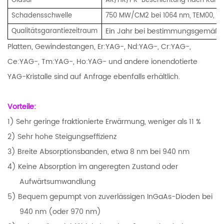
Glasur
AR/HR/PR-Beschichtung nach Kun
Schadensschwelle
750 MW/CM2 bei 1064 nm, TEM00, 10 n
Ein Jahr bei bestimmungsgemäß
Qualitätsgarantiezeitraum
Platten, Gewindestangen, Er:YAG-, Nd:YAG-, Cr:YAG-,
Ce:YAG-, Tm:YAG-, Ho:YAG- und andere ionendotierte
YAG-Kristalle sind auf Anfrage ebenfalls erhältlich.
Vorteile:
1) Sehr geringe fraktionierte Erwärmung, weniger als 11 %
2) Sehr hohe Steigungseffizienz
3) Breite Absorptionsbanden, etwa 8 nm bei 940 nm
4) Keine Absorption im angeregten Zustand oder
Aufwärtsumwandlung
5) Bequem gepumpt von zuverlässigen InGaAs-Dioden bei
940 nm (oder 970 nm)