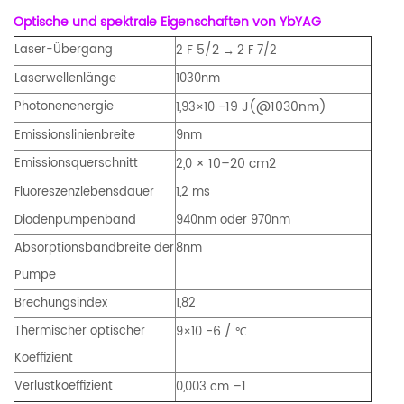
Optische und spektrale Eigenschaften von YbYAG
F 5/2
Laser-Übergang
2
2 F 7/2
→
Laserwellenlänge
1030nm
-19
J(@1030nm)
Photonenenergie
1,93×10
Emissionslinienbreite
9nm
×
10–20
cm2
Emissionsquerschnitt
2,0
Fluoreszenzlebensdauer
1,2 ms
Diodenpumpenband
940nm oder 970nm
Absorptionsbandbreite der
8nm
Pumpe
Brechungsindex
1,82
-6
/
Thermischer optischer
9×10
℃
Koeffizient
–1
Verlustkoeffizient
0,003 cm