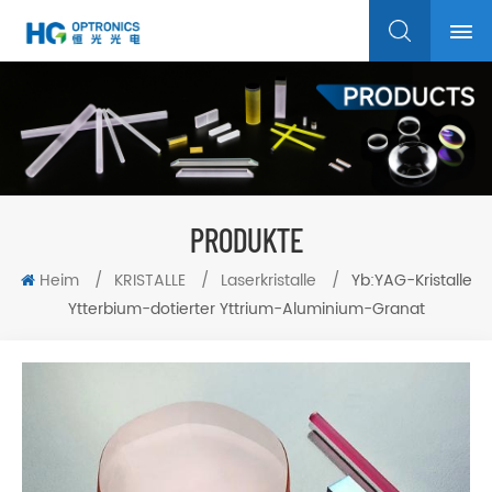
PRODUKTE
Heim
/
KRISTALLE
/
Laserkristalle
/
Yb:YAG-Kristalle
Ytterbium-dotierter Yttrium-Aluminium-Granat