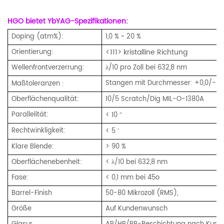
HGO bietet YbYAG-Spezifikationen:
Doping (atm%):
1,0 % ~ 20 %
<111>
kristalline Richtung
Orientierung:
Wellenfrontverzerrung:
λ/10 pro Zoll bei 632,8 nm
Stangen mit Durchmesser: +0,0/-0,
Maßtoleranzen
:
Oberflächenqualität:
10/5 Scratch/Dig MIL-O-1380A
Parallelität:
< 10
″
Rechtwinkligkeit:
< 5
'
Klare Blende:
> 90 %
Oberflächenebenheit:
< λ/10 bei 632,8 nm
Fase:
< 0,1 mm bei 45o
Barrel-Finish
50-80 Mikrozoll (RMS),
Größe
Auf Kundenwunsch