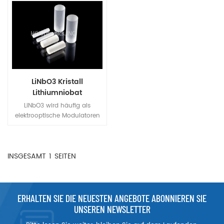
LiNbO3 Kristall
Lithiumniobat
LiNbO3 wird häufig als
elektrooptische Modulatoren
und Q-Schalter für Nd:YAG-,
Nd:YLF- und Ti:Saphir-Laser
sowie als Modulatoren für
INSGESAMT
1
SEITEN
Faseroptiken verwendet.
ERHALTEN SIE DIE NEUESTEN ANGEBOTE ABONNIEREN SIE
UNSEREN NEWSLETTER