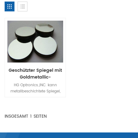
Geschützter Spiegel mit
Goldmetallic-
Beschichtung
HG Optronics.,INC. kann
metallbeschichtete Spiegel,
dielektrisch beschichtete
Spiegel und dichroitische
Spiegel bereitstellen, die aus
INSGESAMT
1
SEITEN
Substraten wie BK7,
optischem Glas, Quarzglas,
CaF2 usw. bestehen.