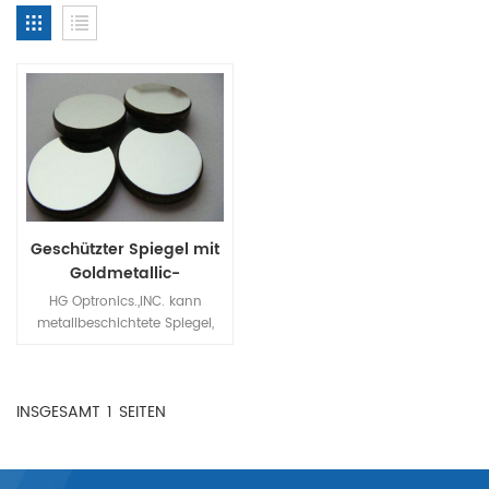
Geschützter Spiegel mit
Goldmetallic-
Beschichtung
HG Optronics.,INC. kann
metallbeschichtete Spiegel,
dielektrisch beschichtete
Spiegel und dichroitische
Spiegel bereitstellen, die aus
INSGESAMT
1
SEITEN
Substraten wie BK7,
optischem Glas, Quarzglas,
CaF2 usw. bestehen.