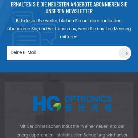
ist beschichtet. Vor dem
ERHALTEN SIE DIE NEUESTEN ANGEBOTE ABONNIEREN SIE
Verkleben mit einer
UNSEREN NEWSLETTER
metallischen oder
Bitte lesen Sie weiter, bleiben Sie auf dem Laufenden,
dielektrischen Schicht mit den
gewünschten
abonnieren Sie, und wir freuen uns, wenn Sie uns Ihre Meinung
Reflexionseigenschaften,
mitteilen.
sowohl im
Reflexionsprozentsatz als
auch in der gewünschten
Farbe. Der Absorptionsverlust
zur Beschichtung ist minimal
und Transmission und
Reflexion können auf 10 %, 20
%, 30 %, 40 %, 50 % usw.
ausgelegt werden.
Mit der chinesischen Industrie in einer neuen Ära der
energiesparenden, intellektuellen Schöpfung wird unser