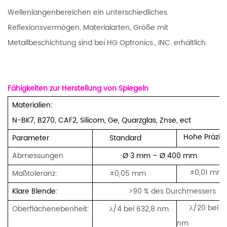
Wellenlängenbereichen ein unterschiedliches
Reflexionsvermögen. Materialarten, Größe mit
Metallbeschichtung sind bei HG Optronics., INC. erhältlich.
Fähigkeiten zur Herstellung von Spiegeln
Materialien:
N-BK7, B270, CAF2, Silicom, Ge, Quarzglas, Znse, ect
Hohe Präzisi
Parameter
Standard
Abmessungen
Ø 3 mm
– Ø
400
mm
±0,01 mm
Maßtoleranz:
±0,05 mm
Klare Blende:
>90 % des Durchmessers
λ/20 bei 6
Oberflächenebenheit:
λ/4 bei 632,8 nm
nm