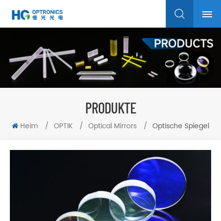
PRODUKTE
Heim
/
OPTIK
/
Optical Mirrors
/
Optische Spiegel