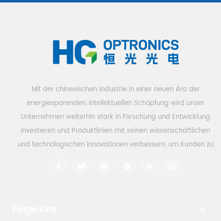
Emissionsquerschnitte
zu übertragen,
höher sind.
während alle
Außerdem ist die
anderen
thermische Linse
Wellenlängen
in Ho:YLF viel
zurückgewiesen
schwächer, was
werden.
dazu beiträgt,
selbst bei
Mit der chinesischen Industrie in einer neuen Ära der
intensivem
energiesparenden, intellektuellen Schöpfung wird unser
Endpumpen
Unternehmen weiterhin stark in Forschung und Entwicklung
ions-
beugungsbegrenzte
investieren und Produktlinien mit seinen wissenschaftlichen
Strahlen zu
und technologischen Innovationen verbessern, um Kunden zu
erzeugen. Der
nitt
Hauptvorteil des
versorgen
direkten Pumpens
des Ho 5 I 7
besteht darin,
dass es nicht von
Folge Uns
einer