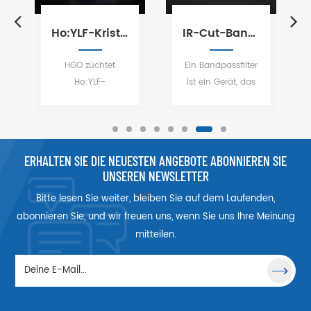
Ho:YLF-Kristall Holmium-dotiertes Yttrium-Lithium-Fluorid
IR-Cut-Bandpass-Antireflexbeschichtungsfilter
HGO züchtet
Ein Bandpassfilter
Ho:YLF-
ist ein Gerät, das
Laserkristalle
Frequenzen
WEITERLESEN
WEITERLESEN
mithilfe der
innerhalb eines
Czochralski-
bestimmten
Technologie.
Bereichs
ERHALTEN SIE DIE NEUESTEN ANGEBOTE ABONNIEREN SIE
Ho:YLF ist ein sehr
durchlässt und
UNSEREN NEWSLETTER
attraktives
Frequenzen
Bitte lesen Sie weiter, bleiben Sie auf dem Laufenden,
Lasermaterial, da
außerhalb dieses
die Lebensdauer
Bereichs
abonnieren Sie, und wir freuen uns, wenn Sie uns Ihre Meinung
des oberen
zurückweist
mitteilen.
Laserniveaus viel
(dämpft), und es
länger ist (~ 14
wird verwendet,
ms) als bei
um selektiv einen
Ho:YAG und die
Teil des Spektrums