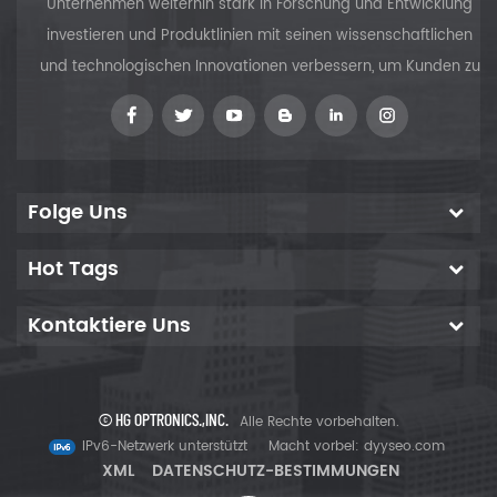
Unternehmen weiterhin stark in Forschung und Entwicklung
weniger häufig (110)-Ebene
gespalten werden. Die
investieren und Produktlinien mit seinen wissenschaftlichen
optischen Eigenschaften sind
und technologischen Innovationen verbessern, um Kunden zu
gut, jedoch ist die Struktur
nicht perfekt und die
versorgen
Spaltung schwierig.
Folge Uns
Hot Tags
Kontaktiere Uns
© HG OPTRONICS.,INC.
Alle Rechte vorbehalten.
IPv6-Netzwerk unterstützt
Macht vorbei:
dyyseo.com
XML
DATENSCHUTZ-BESTIMMUNGEN