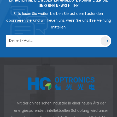
im sichtbaren und infraroten
UNSEREN NEWSLETTER
Bereich von 0,104 µm bis 7
Bitte lesen Sie weiter, bleiben Sie auf dem Laufenden,
µm verwendet. LiF-Einkristalle
sind empfindlich gegen
abonnieren Sie, und wir freuen uns, wenn Sie uns Ihre Meinung
Temperaturschocks und
mitteilen.
würden bei 400°C durch
Luftfeuchtigkeit angegriffen.
Beim Arbeiten bei einer hohen
Temperatur von 600 °C wird
der LiF-Kristall weich und
leicht plastisch, sodass er zu
Radiusplatten gebogen
werden kann. Außerdem
erzeugt die Bestrahlung
Farbzentren. Daher sollten
Benutzer Maßnahmen
ergreifen, um LiF-Kristalle vor
Feuchtigkeit und Schäden
durch hochenergetische
Strahlung zu schützen.
Mit der chinesischen Industrie in einer neuen Ära der
Darüber hinaus kann LiF
energiesparenden, intellektuellen Schöpfung wird unser
entlang der (100)-Ebene und