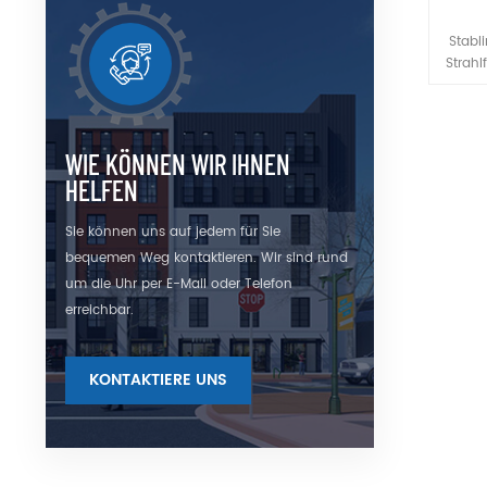
Stabl
Strah
Linsen
sind 
und
Lase
WIE KÖNNEN WIR IHNEN
Emis
HELFEN
Fokus
Sie können uns auf jedem für Sie
in 
bequemen Weg kontaktieren. Wir sind rund
Kontak
si
um die Uhr per E-Mail oder Telefon
Arbe
erreichbar.
kann 
Men
Grö
KONTAKTIERE UNS
poliert