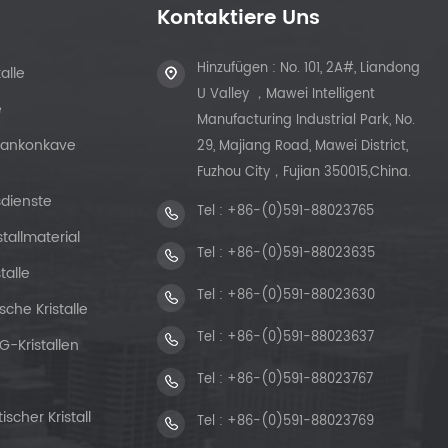
Kontaktiere Uns
Hinzufügen : No. 101, 2A#, Liandong
alle
U Valley ，Mawei Intelligent
e
Manufacturing Industrial Park, No.
Plankonkave
29, Majiang Road, Mawei District,
Fuzhou City，Fujian 350015,China.
sdienste
Tel :
+86-(0)591-88023765
stallmaterial
Tel :
+86-(0)591-88023635
talle
Tel :
+86-(0)591-88023630
sche Kristalle
Tel :
+86-(0)591-88023637
G-Kristallen
Tel :
+86-(0)591-88023767
scher Kristall
Tel :
+86-(0)591-88023769