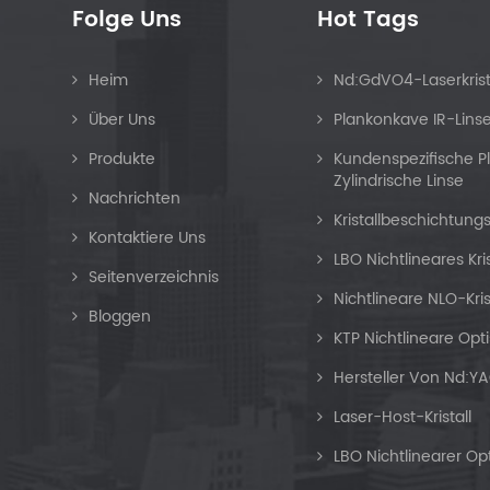
Folge Uns
Hot Tags
Heim
Nd:GdVO4-Laserkrist
Über Uns
Plankonkave IR-Lins
Produkte
Kundenspezifische 
Zylindrische Linse
Nachrichten
Kristallbeschichtung
Kontaktiere Uns
LBO Nichtlineares Kri
Seitenverzeichnis
Nichtlineare NLO-Kris
Bloggen
KTP Nichtlineare Opti
Hersteller Von Nd:YA
Laser-Host-Kristall
LBO Nichtlinearer Opti