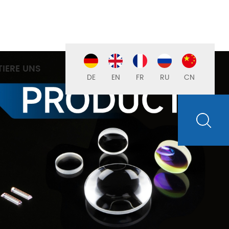
IERE UNS
DE
EN
FR
RU
CN