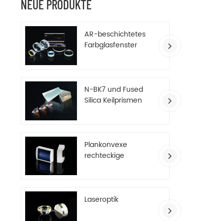
NEUE PRODUKTE
Las
optisch
foku
AR-beschichtetes
werden
Farbglasfenster
einem
Zy
Teleko
40G/1
w
N-BK7 und Fused
Silica Keilprismen
Plankonvexe
rechteckige
Zylinderlinsen
Laseroptik