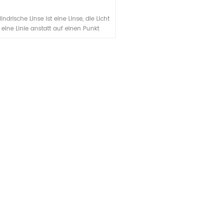
lindrische Linse ist eine Linse, die Licht
 eine Linie anstatt auf einen Punkt
ssiert, wie eine sphärische Linse. Die
rümmte Fläche oder Flächen einer
drischen Linse sind Abschnitte eines
rs und fokussieren das Bild, das durch
ndurchgeht, auf eine Linie parallel zum
ttpunkt der Oberfläche der Linse und
er Ebene, die sie tangiert. Die Linse
iert das Bild senkrecht zu dieser Linie
nd lässt es parallel dazu (in der
ntialebene) unverändert. Bei einem
ichtblattmikroskop wird vor dem
uchtungsobjektiv eine Zylinderlinse
geordnet, um das zur Abbildung
erwendete Lichtblatt zu erzeugen.
derlinsen fokussieren oder erweitern
cht nur in einer Achse. Sie können
verwendet werden, um Licht in
dungen der optischen Messtechnik,
aserscannings, der Spektroskopie, der