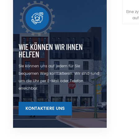
Eine zy
auf
foku
gek
zylin
Zylinde
WIE KÖNNEN WIR IHNEN
sie hi
HELFEN
Schni
ein
Sie können uns auf jedem für Sie
komprim
bequemen Weg kontaktieren. Wir sind rund
u
Tange
um die Uhr per E-Mail oder Telefon
L
erreichbar.
Bele
an
v
KONTAKTIERE UNS
Zylin
Li
Anwen
des L