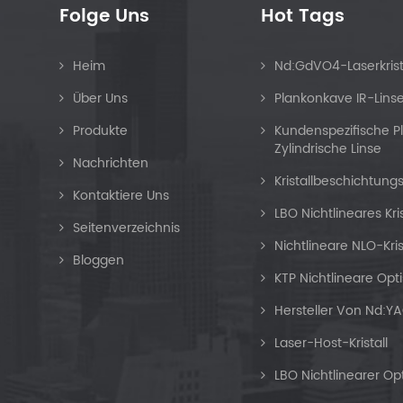
Folge Uns
Hot Tags
Heim
Nd:GdVO4-Laserkrist
Über Uns
Plankonkave IR-Lins
Produkte
Kundenspezifische 
Zylindrische Linse
Nachrichten
Kristallbeschichtung
Kontaktiere Uns
LBO Nichtlineares Kri
Seitenverzeichnis
Nichtlineare NLO-Kris
Bloggen
KTP Nichtlineare Opti
Hersteller Von Nd:YA
Laser-Host-Kristall
LBO Nichtlinearer Opti