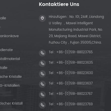
Kontaktiere Uns
Hinzufügen : No. 101, 2A#, Liandong
alle
U Valley ，Mawei Intelligent
e
Manufacturing Industrial Park, No.
Plankonkave
29, Majiang Road, Mawei District,
Fuzhou City，Fujian 350015,China.
sdienste
Tel :
+86-(0)591-88023765
stallmaterial
Tel :
+86-(0)591-88023635
talle
Tel :
+86-(0)591-88023630
sche Kristalle
Tel :
+86-(0)591-88023637
G-Kristallen
Tel :
+86-(0)591-88023767
scher Kristall
Tel :
+86-(0)591-88023769