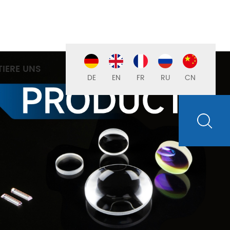
IERE UNS
DE
EN
FR
RU
CN