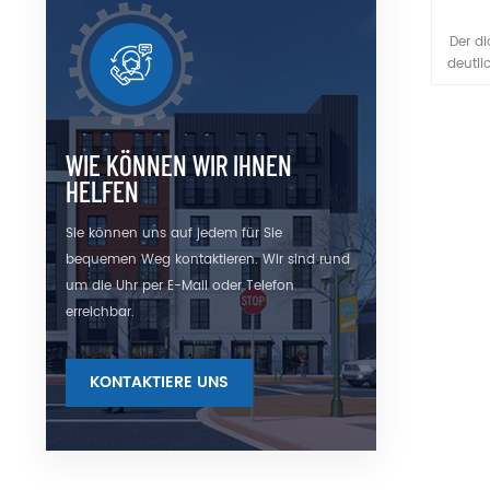
Der di
deutli
Tra
verschi
durch 
Lich
WIE KÖNNEN WIR IHNEN
nahezu
HELFEN
andere
An
Sie können uns auf jedem für Sie
bequemen Weg kontaktieren. Wir sind rund
um die Uhr per E-Mail oder Telefon
erreichbar.
KONTAKTIERE UNS