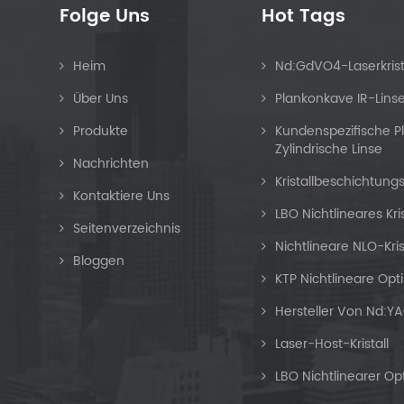
Folge Uns
Hot Tags
Heim
Nd:GdVO4-Laserkrist
Über Uns
Plankonkave IR-Lins
Produkte
Kundenspezifische 
Zylindrische Linse
Nachrichten
Kristallbeschichtung
Kontaktiere Uns
LBO Nichtlineares Kri
Seitenverzeichnis
Nichtlineare NLO-Kris
Bloggen
KTP Nichtlineare Opti
Hersteller Von Nd:YA
Laser-Host-Kristall
LBO Nichtlinearer Opti