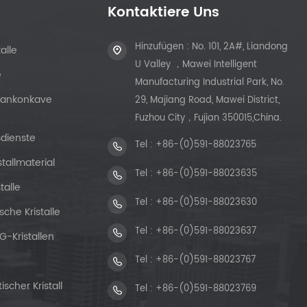
Kontaktiere Uns
Hinzufügen : No. 101, 2A#, Liandong
alle
U Valley ，Mawei Intelligent
e
Manufacturing Industrial Park, No.
Plankonkave
29, Majiang Road, Mawei District,
Fuzhou City，Fujian 350015,China.
sdienste
Tel :
+86-(0)591-88023765
stallmaterial
Tel :
+86-(0)591-88023635
talle
Tel :
+86-(0)591-88023630
sche Kristalle
Tel :
+86-(0)591-88023637
G-Kristallen
Tel :
+86-(0)591-88023767
scher Kristall
Tel :
+86-(0)591-88023769