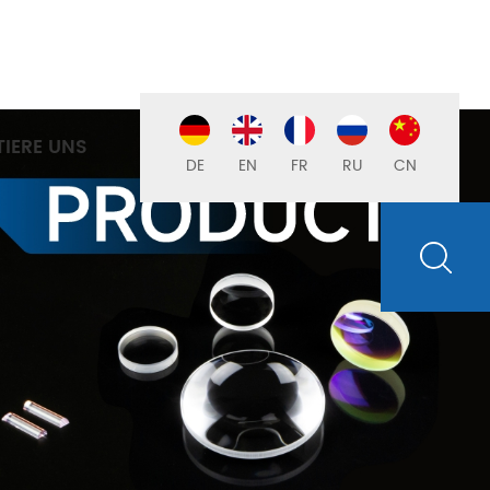
IERE UNS
DE
EN
FR
RU
CN