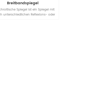
Breitbandspiegel
chroitische Spiegel ist ein Spiegel mit
ch unterschiedlichen Reflexions- oder
nsmissionseigenschaften bei zwei
edenen Wellenlängen, er zeichnet sich
nahezu vollständige Transmission von
t bei bestimmten Wellenlängen und
 vollständige Reflexion von Licht bei
n Wellenlängen aus. Es kann in vielen
wendungen der Lasertechnologie
eingesetzt werden.