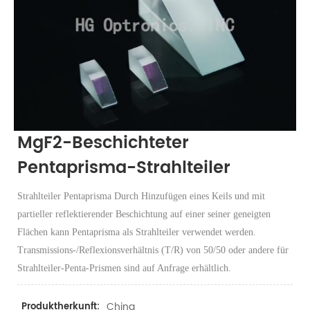
MgF2-Beschichteter
Pentaprisma-Strahlteiler
Strahlteiler Pentaprisma Durch Hinzufügen eines Keils und mit
partieller reflektierender Beschichtung auf einer seiner geneigten
Flächen kann Pentaprisma als Strahlteiler verwendet werden.
Transmissions-/Reflexionsverhältnis (T/R) von 50/50 oder andere für
Strahlteiler-Penta-Prismen sind auf Anfrage erhältlich.
China
Produktherkunft: