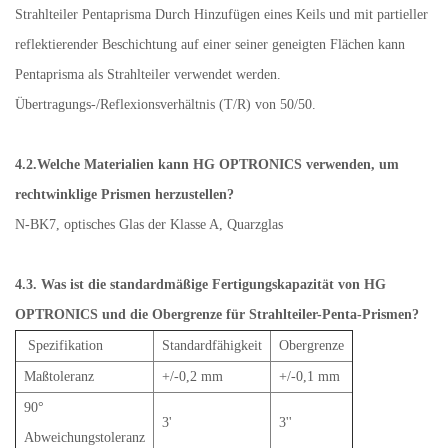
Strahlteiler Pentaprisma Durch Hinzufügen eines Keils und mit partieller
reflektierender Beschichtung auf einer seiner geneigten Flächen kann
Pentaprisma als Strahlteiler verwendet werden.
Übertragungs-/Reflexionsverhältnis (T/R) von 50/50.
4.2.Welche Materialien kann HG OPTRONICS verwenden, um
rechtwinklige Prismen herzustellen?
N-BK7, optisches Glas der Klasse A, Quarzglas
4.3. Was ist die standardmäßige Fertigungskapazität von HG
OPTRONICS und die Obergrenze für Strahlteiler-Penta-Prismen?
Spezifikation
Standardfähigkeit
Obergrenze
Maßtoleranz
+/-0,2 mm
+/-0,1 mm
90°
3'
3''
Abweichungstoleranz