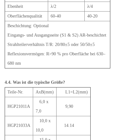
Ebenheit
λ/2
λ/4
Oberflächenqualität
60-40
40-20
Beschichtung: Optional
Eingangs- und Ausgangsseite (S1 & S2) AR-beschichtet
Strahlteilerverhältnis T/R: 20/80±5 oder 50/50±5
Reflexionsvermögen: R>90 % pro Oberfläche bei 630–
680 nm
4.4. Was ist die typische Größe?
Teile-Nr.
AxB(mm)
L1=L2(mm)
6,0 x
HGP21011A
9,90
7,0
10,0 x
HGP21033A
14.14
10,0
15,0 x