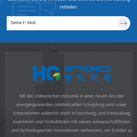
hypotenuse is
geneigt. Es lenkt
mitteilen.
reflected by each
Licht zu seinem
of the three
dickeren Teil um.
surfaces in turn
Als Trennbauteile
and will emerge
können
through the
Keilprismen
hypotenuse face
verwendet
parallel to the
werden. Keile
entering beam
können auch
regardless of the
verwendet
orientation of the
werden, um eine
incident beam.
kleine
For its special
Abweichung zu
Mit der chinesischen Industrie in einer neuen Ära der
performance, it is
erzeugen, die
energiesparenden, intellektuellen Schöpfung wird unser
often used to the
keine Rückkehr zur
Unternehmen weiterhin stark in Forschung und Entwicklung
distance
Quelle erlaubt.
measurement,
investieren und Produktlinien mit seinen wissenschaftlichen
hen
optical signal
und technologischen Innovationen verbessern, um Kunden zu
process and laser.