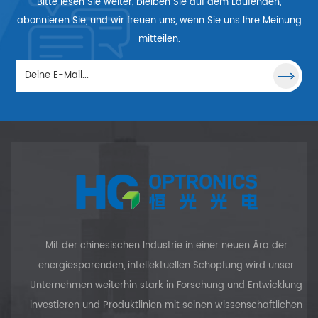
Bitte lesen Sie weiter, bleiben Sie auf dem Laufenden,
Arten fokussieren, z. B. auf
einen Punkt, eine Linie oder
abonnieren Sie, und wir freuen uns, wenn Sie uns Ihre Meinung
einen Ring. Viele verschiedene
mitteilen.
Linsentypen sind in
verschiedenen Wellenlängen
erhältlich.
Mit der chinesischen Industrie in einer neuen Ära der
energiesparenden, intellektuellen Schöpfung wird unser
Unternehmen weiterhin stark in Forschung und Entwicklung
investieren und Produktlinien mit seinen wissenschaftlichen