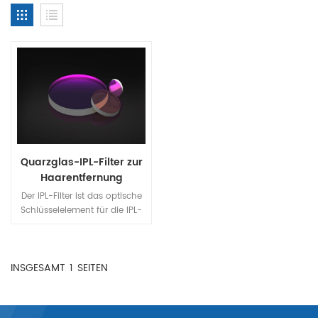
Quarzglas-IPL-Filter zur
Haarentfernung
Der IPL-Filter ist das optische
Schlüsselelement für die IPL-
Maschine (Intense Pulsed
Light), die die UV-Welle
blockiert und die nützliche
INSGESAMT
1
SEITEN
Welle von 400 nm bis 1200
nm für Lasergeräte überträgt,
z. B. Haarentfernung durch
Lichtverjüngung, Gefäß- und