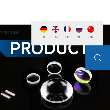
IERE UNS
DE
EN
FR
RU
CN