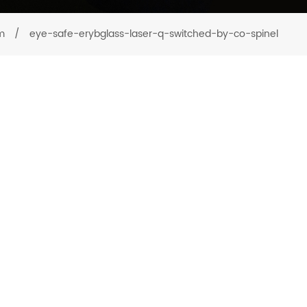
m
/
eye-safe-erybglass-laser-q-switched-by-co-spinel