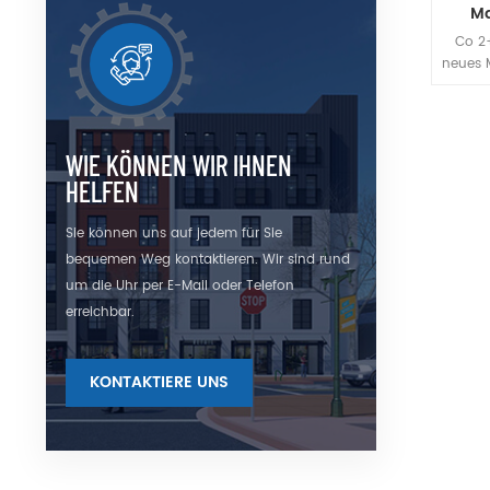
Ma
Co 2+
neues M
in La
insb
Er:Glas
μm und
WIE KÖNNEN WIR IHNEN
harter
HELFEN
l
Mag
Sie können uns auf jedem für Sie
zusät
bequemen Weg kontaktieren. Wir sind rund
Absorp
um die Uhr per E-Mail oder Telefon
ermög
erreichbar.
Lase
Hohlra
KONTAKTIERE UNS
vernac
Zustan
anfäng