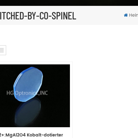
ITCHED-BY-CO-SPINEL
Hei
2+:MgAl2O4 Kobalt-dotierter