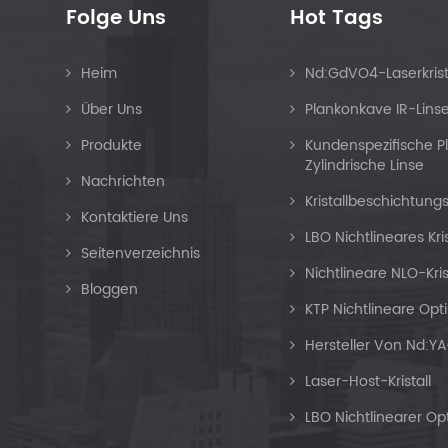
Folge Uns
Hot Tags
Heim
Nd:GdVO4-Laserkrist
Über Uns
Plankonkave IR-Lins
Produkte
Kundenspezifische 
Zylindrische Linse
Nachrichten
Kristallbeschichtung
Kontaktiere Uns
LBO Nichtlineares Kri
Seitenverzeichnis
Nichtlineare NLO-Kris
Bloggen
KTP Nichtlineare Opti
Hersteller Von Nd:YA
Laser-Host-Kristall
LBO Nichtlinearer Opti