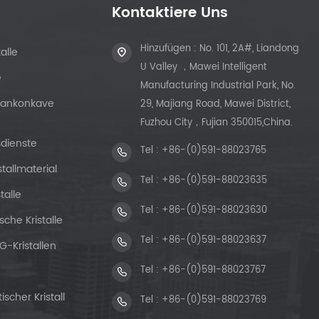
Kontaktiere Uns
Hinzufügen : No. 101, 2A#, Liandong
alle
U Valley ，Mawei Intelligent
e
Manufacturing Industrial Park, No.
Plankonkave
29, Majiang Road, Mawei District,
Fuzhou City，Fujian 350015,China.
sdienste
Tel :
+86-(0)591-88023765
stallmaterial
Tel :
+86-(0)591-88023635
talle
Tel :
+86-(0)591-88023630
sche Kristalle
Tel :
+86-(0)591-88023637
G-Kristallen
Tel :
+86-(0)591-88023767
scher Kristall
Tel :
+86-(0)591-88023769