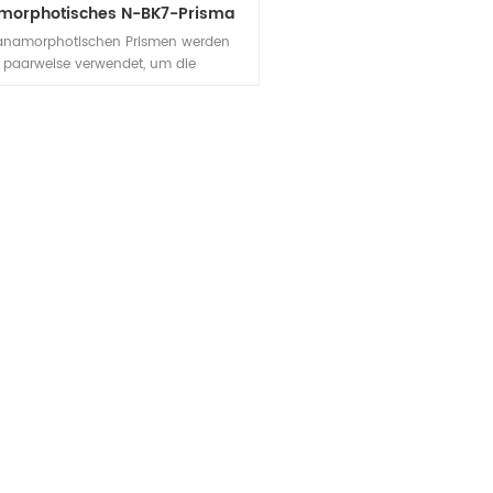
morphotisches N-BK7-Prisma
anamorphotischen Prismen werden
paarweise verwendet, um die
gsstrahlgröße entlang einer Achse zu
größern, während die andere Achse
verändert bleibt. Die elliptischen
erdiodenstrahlen können in nahezu
kreisförmige überführt werden.