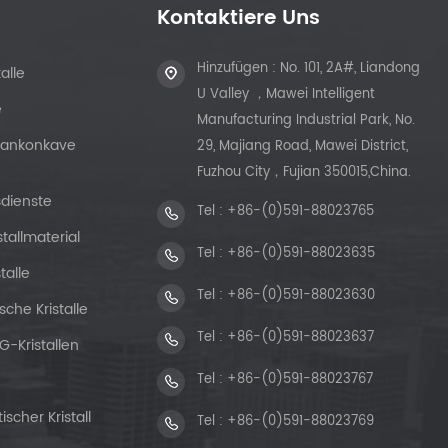
Kontaktiere Uns
Hinzufügen : No. 101, 2A#, Liandong
alle
U Valley ，Mawei Intelligent
e
Manufacturing Industrial Park, No.
Plankonkave
29, Majiang Road, Mawei District,
Fuzhou City，Fujian 350015,China.
sdienste
Tel :
+86-(0)591-88023765
stallmaterial
Tel :
+86-(0)591-88023635
talle
Tel :
+86-(0)591-88023630
sche Kristalle
Tel :
+86-(0)591-88023637
G-Kristallen
Tel :
+86-(0)591-88023767
scher Kristall
Tel :
+86-(0)591-88023769