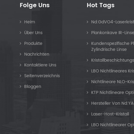
Folge Uns
Hot Tags
Heim
Nd:GdVO4-Laserkrist
Über Uns
Plankonkave IR-Lins
Produkte
Kundenspezifische 
Zylindrische Linse
Nachrichten
Kristallbeschichtung
Kontaktiere Uns
LBO Nichtlineares Kri
Seitenverzeichnis
Nichtlineare NLO-Kris
Bloggen
KTP Nichtlineare Opti
Hersteller Von Nd:YA
Laser-Host-Kristall
LBO Nichtlinearer Opti