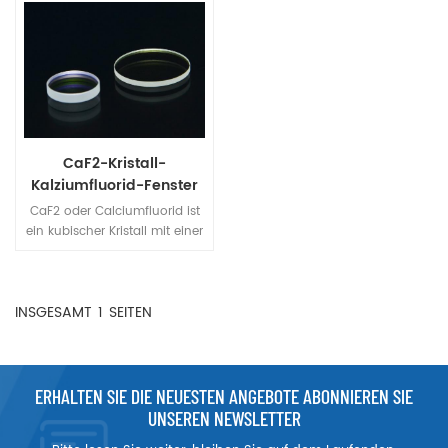
CaF2-Kristall-
Kalziumfluorid-Fenster
CaF2 oder Calciumfluorid ist
ein kubischer Kristall mit einer
hervorragenden Transmission
von 130 nm bis 10 μm und
hat weit verbreitete
INSGESAMT
1
SEITEN
Anwendungen als
transparente Fenster im
ultravioletten und infraroten
Spektrum.
ERHALTEN SIE DIE NEUESTEN ANGEBOTE ABONNIEREN SIE
UNSEREN NEWSLETTER